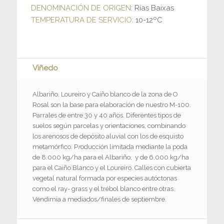
DENOMINACIÓN DE ORIGEN
: Rías Baixas
TEMPERATURA DE SERVICIO
: 10-12ºC
Viñedo
Albariño, Loureiro y Caíño blanco de la zona de O
Rosal son la base para elaboración de nuestro M-100.
Parrales de entre 30 y 40 años. Diferentes tipos de
suelos según parcelas y orientaciones, combinando
los arenosos de depósito aluvial con los de esquisto
metamórfico. P
r
oducción limitada mediante la poda
de 8.000 kg/ha para el Albariño, y de 6.000 kg/ha
para el Caiño Blanco y el Loureiro. Calles con cubierta
vegetal natural formada por especies autóctonas
como el ray- grass y el trébol blanco entre otras.
Vendimia a mediados/finales de septiembre.